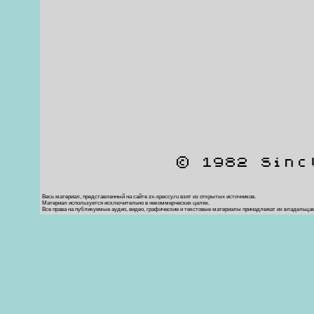
© 1982 Sinc
Весь материал, представленный на сайте zx-speccy.ru взят из открытых источников.
Материал используется исключительно в некоммерческих целях.
Все права на публикуемые аудио, видео, графические и текстовые материалы принадлежат их владельца