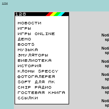
1
2
3
4
НОВОСТИ
ИГРЫ
ИГРЫ ONLINE
Not
ДЕМО
sp
BOOTS
Not
МУЗЫКА
sp
ЭМУЛЯТОРЫ
БИБЛИОТЕКА
Not
sp
ИСТОРИЯ
КЛОНЫ SPECCY
Not
ФОТОГАЛЕРЕЯ
sp
SOFT ДЛЯ ПК
CHIP РАДИО
Not
sp
ГОСТЕВАЯ КНИГА
ССЫЛКИ
Not
sp