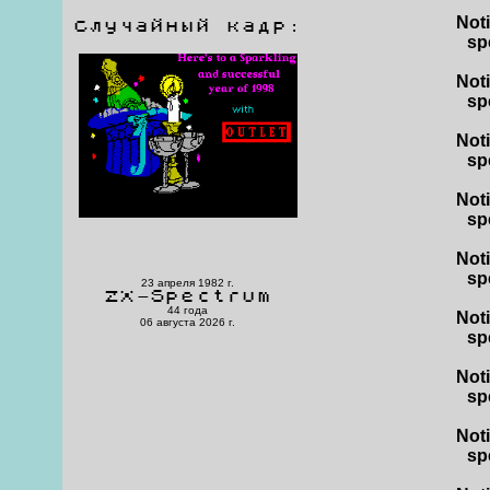
Not
Случайный кадр:
sp
Not
sp
Not
sp
Not
sp
Not
sp
23 апреля 1982 г.
ZX-Spectrum
44 года
Not
06 августа 2026 г.
sp
Not
sp
Not
sp