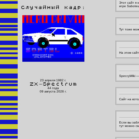
Этот сайт я 
игре Saboteu
Случайный кадр:
Тут тоже мож
На этом сай
SpeccyWiki —
23 апреля 1982 г.
ZX-Spectrum
44 года
09 августа 2026 г.
Сайт на кот
Если вы забл
тут можно ск