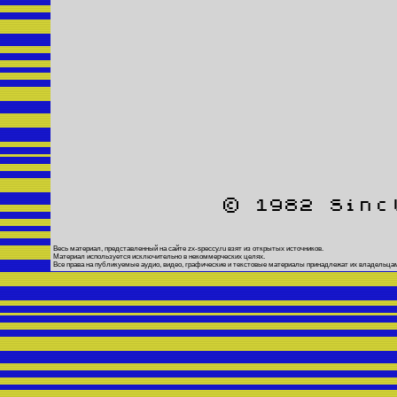
© 1982 Sinc
Весь материал, представленный на сайте zx-speccy.ru взят из открытых источников.
Материал используется исключительно в некоммерческих целях.
Все права на публикуемые аудио, видео, графические и текстовые материалы принадлежат их владельца