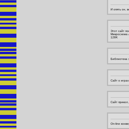
И опять он, 
Этот сайт по
Микросхема 
128K
Библиотека э
Сайт о играх
Сайт прикол,
On-line конв