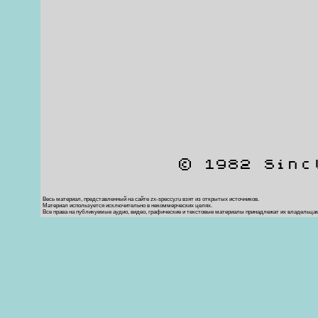
© 1982 Sinc
Весь материал, представленный на сайте zx-speccy.ru взят из открытых источников.
Материал используется исключительно в некоммерческих целях.
Все права на публикуемые аудио, видео, графические и текстовые материалы принадлежат их владельца